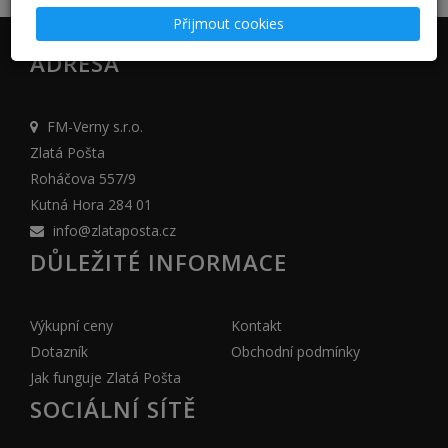
Přijmout cookies
ADRESA
FM-Verny s.r.o.
Zlatá Pošta
Roháčova 557/9
Kutná Hora 284 01
info@zlataposta.cz
DŮLEŽITÉ INFORMACE
Výkupní ceny
Kontakt
Dotazník
Obchodní podmínky
Jak funguje Zlatá Pošta
SOCIÁLNÍ SÍTĚ